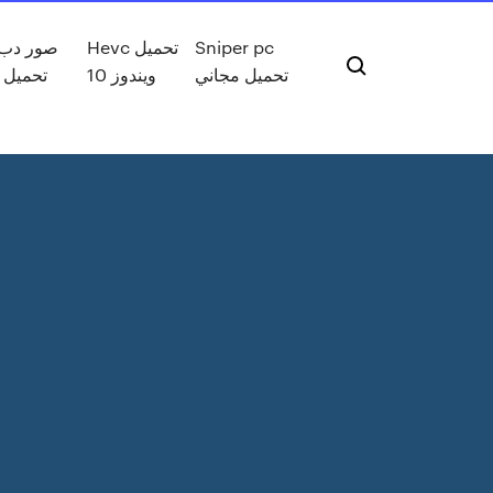
Sniper pc
Hevc تحميل
صور دب ا
تحميل مجاني
ويندوز 10
تحميل 