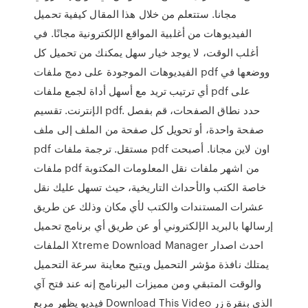
مجانا. ستتعلم من خلال هذا المقال كيفية تحميل
الفيديوهات من أغلبية المواقع الإلكترونية مجانًا. في
أغلب الوقت، لا يوجد خيار سهل يمكنك من تحميل كل
الفيديوهات الموجودة على دمج ملفات pdf ووضعها في
أي ترتيب تريد مع أسهل أداة لجمع ملفات pdf على
الإنترنت. تقسيم pdf. حدد نطاق الصفحات، قم بفصل
صفحة واحدة، أو تحويل كل صفحة من الملف إلى ملف
pdf مستقل. ترجمة ملفات pdf اون لاين مجانا. أصبحت
ملفات pdf من اشهر ملفات نقل المعلومات المكتوبة
خاصة الكتب والأحداث التاريخية، حيث تسهل عليك نقل
عشرات المستندات والكتب لأي مكان وذلك عن طريق
إرسالها بالبريد الإلكتروني أو عن طريق أي برنامج تحميل
الملفات Xtreme Download Manager احدث اصدار
يمتلك نافذة مؤشر التحميل ويتيح معاينة سرعة التحميل
والوقت المتبقي ومن مميزات البرنامج إنه عند فتح آي
فيديو يظهر مربع Download This Video الذي بنقرة زر