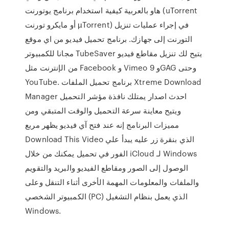
هاو بالعربية كيفية استخدام برنامج يوتورنت (uTorrent
أو مايكرو تورنت µTorrent) في إجراء عمليات تنزيل
التورنت إلى جهازك. برنامج تحميل فيديو من اي موقع
مجانا للكمبيوتر TubeSaver يتيح لك تنزيل مقاطع فيديو
من الإنترنت مثل Facebook و Vimeo و 9GAG وحتى
YouTube. برنامج تحميل الملفات Xtreme Download
Manager احدث اصدار يمتلك نافذة مؤشر التحميل
ويتيح معاينة سرعة التحميل والوقت المتبقي ومن
مميزات البرنامج إنه عند فتح آي فيديو يظهر مربع
Download This Video الذي بنقرة زر عليه يبدأ علي
الفور في تحميل يمكنك من خلال iCloud لـ Windows
الوصول إلى الصور ومقاطع الفيديو والبريد والتقويم
والملفات والمعلومات المهمة الأخرى أثناء التنقل وعلى
الكمبيوتر الشخصي (PC) الذي يعمل بنظام التشغيل
Windows.