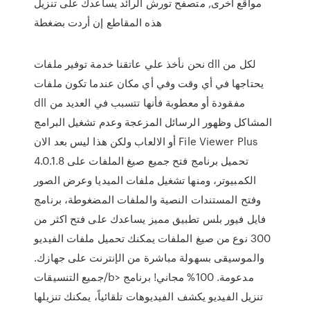
مواقع أخرى, متصفح تورش الرائد يساعدك على تنزيل
هذه المقاطع إن أردت بضغطة
نحن نأخذ علي عاتقنا خدمة توفير ملفات dll لكل من
يحتاجها في أي وقت وفي أي مكان عندما تكون ملفات
dll مفقودة أو معطوبة فأنها تتسبب في العديد من
المشاكل وظهور الرسائل المزعجة وعدم تشغيل البرامج
أو الالعاب ولكن هذا ليس بعد الان File Viewer Plus
4.0.1.8 تحميل برنامج فتح جميع صيغ الملفات على
الكمبيوتر، ومنها تشغيل ملفات الميديا وعرض الصور
وفتح المستندات النصية والملفات المضغوطة، برنامج
فايل فيور بلس تطبيق مميز يساعدك على فتح اكثر من
300 نوع من صيغ الملفات يمكنك تحميل ملفات الفيديو
والموسيقى بسهولة مباشرة من الإنترنت على جهازك.
جميع التنسيقات/b> مدعومة. 100% مجاني! برنامج
تنزيل الفيديو يكشف الفيديوهات تلقائياً، يمكنك تنزيلها