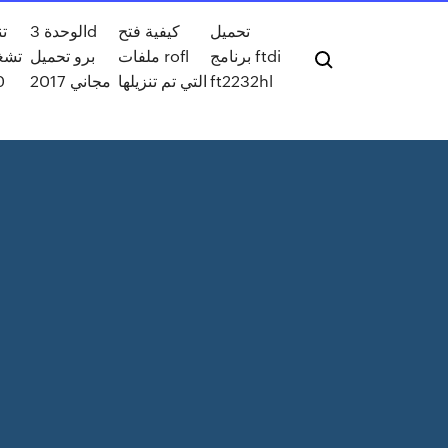
تحميل
كيفية فتح
الوحدة 3d
ت
برنامج ftdi
ملفات rofl
برو تحميل
تشغي
ft2232hl
التي تم تنزيلها
مجاني 2017
0