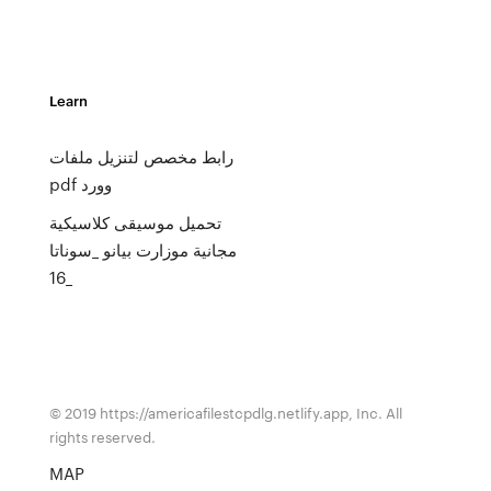
Learn
رابط مخصص لتنزيل ملفات
pdf وورد
تحميل موسيقى كلاسيكية
مجانية موزارت بيانو _سوناتا
16_
© 2019 https://americafilestcpdlg.netlify.app, Inc. All
rights reserved.
MAP