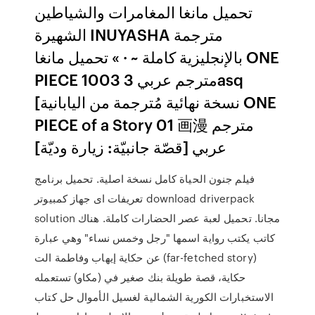
تحميل مانغا المغامرات والشياطين
الشهيرة INUYASHA مترجمة
بالإنجليزية كاملة ~ · » تحميل مانغا ️ONE
PIECE 1003 مترجم عربي 3asq
[نسخة نهائية مُترجمة من اليابانية ONE
PIECE of a Story 01 画漫 مترجم
عربي [قصّة جانبيّة: زيارة وديّة]
فيلم جنون الحياة كامل نسخة اصلية. تحميل برنامج
تعريفات اى جهاز كمبيوتر download driverpack
solution مجانا. تحميل لعبة عصر الحضارات كاملة. هناك
كاتب يكتب رواية اسمها "رجل وخمس نساء" وهي عبارة
عن حكاية إيهاب وفاطمة الت (far-fetched story)
حكاية، قصة طويلة بنك صغير في (مكاو) تستعمله
الاستخبارات الكورية الشمالية لغسيل الأموال حل كتاب