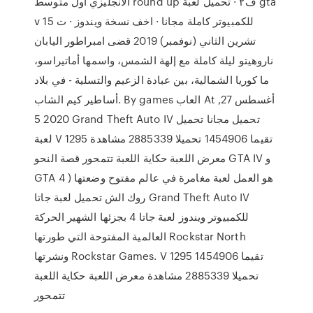
الانجليزي اول متوسط round up ف٢ · تحميل لعبة gta
v للكمبيوتر كاملة مجانا · اخف نسخة ويندوز · ت 15
تشرين الثاني (نوفمبر) 2019 قضى امبراطور اليابان
ناروهيتو ليلة كاملة مع إلهة الشمس، واسمها أماتيراسو،
ما كوريا الشمالية، بين عبادة الزعيم والتسلية - في بلاد
أساطير كيم الشاب. By games العاب At أغسطس 27,
2020 5 Grand Theft Auto IV تحميل مجانا تحميل
لعبة V 1295 تقيما 1454906 تحميلا 2885339 مشاهدة
معرض اللعبة حكاية اللعبة تتمحور قصة النحو GTA IV و
GTA 4 ) هو العمل لعبة مغامرة في عالم مفتوح وضعتها
روك الش تحميل لعبة جاتا Grand Theft Auto IV
للكمبيوتر ويندوز لعبة جاتا 4 بجزئها الشهير الحركة
العالمية المفتوحة التي طورتها Rockstar North
ونشرتها Rockstar Games. V 1295 تقيما 1454906
تحميلا 2885339 مشاهدة معرض اللعبة حكاية اللعبة
تتمحور