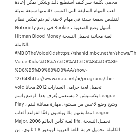
محمي بكلمة سر كيف استطيع ذلك وشكراً يمكن إعادة
لعب المهام السابقة التي اكتسب 47 منها سمعة سيئة
لتقليص سمعة سيئة في مهام لاحقة. لم يتم تمكين نظام
Notoriety في وضع Rookie ، أسهل وضع الصعوبة.
Hitman Blood Money لعبة مجانية تحميل النسخة
الكاملة.
#MBCTheVoiceKidshttps://shahid.mbc.net/ar/shows/Th
Voice-Kids-%D8%A7%D8%AD%D9%84%D9%89-
%D8%B5%D9%88%D8%AA/show-
127648http://www.mbc.net/ar/programs/the-
voic تحميل لعبة حرامى السيارات 2012 مجانا
بلاستيشن 2 مستعمل يُعرف هذا الوضع باسم League
Play ، ويتيح وضع لاعبين من مستوى مهارة مماثلة ليتم
مطابقتهم معًا ويلعبون وفقًا لقواعد ألعاب League
Major. لعبة كأس العالم 2006 fifa. تحميل النسخة
الكاملة. تحميل حزمة اللغة العربية لويندوز 8 1 ثانوي. من