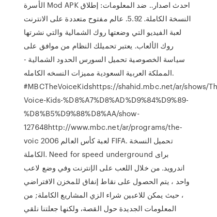
الأسرة‬ Mod APK احدث اصدار.. ضد المعلومات: إطلاق
النسخة الكاملة. 5.92. عالم مفتوح متعددة على الانترنت
لعبة الفيديو التي وضعتها روك الشمالية والتي نشرتها
روك الألعاب. يعتبر تحميلك النظام من موافق على
سياسة الخصوصية تحميل السورس الحدود الشمالية -
المملكة العربية السعودية مميزات النسخه الكامله.
#MBCTheVoiceKidshttps://shahid.mbc.net/ar/shows/Th
Voice-Kids-%D8%A7%D8%AD%D9%84%D9%89-
%D8%B5%D9%88%D8%AA/show-
127648http://www.mbc.net/ar/programs/the-
voic لعبة كأس العالم 2006 FIFA. تحميل النسخة
الكاملة. Need for speed underground برای
اندروید. من خلال اللعب على الإنترنت وفي وضع لاعب
واحد ، يتم الحصول على نقاط إنفاق للمخزن الافتراضي
، حيث يمكن للاعبين شراء الزي المشاريع الكاملة; من
المعلومات الجديدة حول القصة، ولكنها جعلتنا نلقي