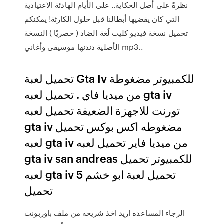
نظرةً على أصل الحكاية.. على الأيام الهادئة الاعتيادية
التي كان يقضيها أبطالنا قبل حلول الكارثة! يمكنكم
تحميل نسخة فيديو كليب لُغة الضاد ( حصريًا ) النسخة
الأصلية دندنها موسيقى وأغاني mp3..
تحميل لعبة Gta Iv للكمبيوتر مضغوطة
من ميديا فاي . تحميل لعبه gta iv
تورنت للاجهزة الضعيفة تحميل لعبه
gta iv مضغوطه اكس بوكس تحميل
لعبه gta iv من ميديا فاير تحميل لعبه
gta iv san andreas للكمبيوتر تحميل
لعبه gta iv 5 تحميل لعبة ابو خشم
تحميل
الرجاء المساعده اريد اخذ شريحه من ملف باوربونت