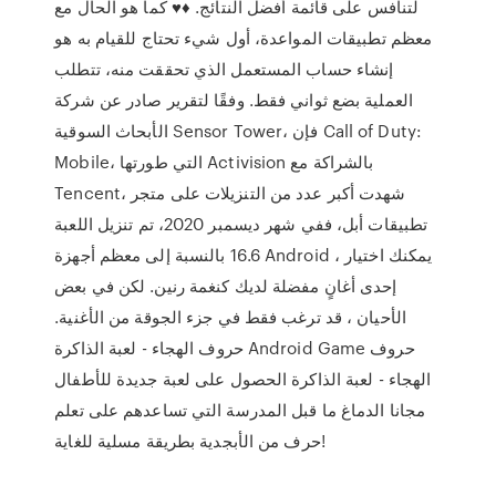
لتنافس على قائمة أفضل النتائج. ♦️♥️ كما هو الحال مع
معظم تطبيقات المواعدة، أول شيء تحتاج للقيام به هو
إنشاء حساب المستعمل الذي تحققت منه، تتطلب
العملية بضع ثواني فقط. وفقًا لتقرير صادر عن شركة
الأبحاث السوقية Sensor Tower، فإن Call of Duty:
Mobile، التي طورتها Activision بالشراكة مع
Tencent، شهدت أكبر عدد من التنزيلات على متجر
تطبيقات أبل، ففي شهر ديسمبر 2020، تم تنزيل اللعبة
16.6 بالنسبة إلى معظم أجهزة Android ، يمكنك اختيار
إحدى أغانٍ مفضلة لديك كنغمة رنين. لكن في بعض
الأحيان ، قد ترغب فقط في جزء الجوقة من الأغنية.
حروف الهجاء - لعبة الذاكرة Android Game حروف
الهجاء - لعبة الذاكرة الحصول على لعبة جديدة للأطفال
مجانا الدماغ ما قبل المدرسة التي تساعدهم على تعلم
حرف من الأبجدية بطريقة مسلية للغاية!