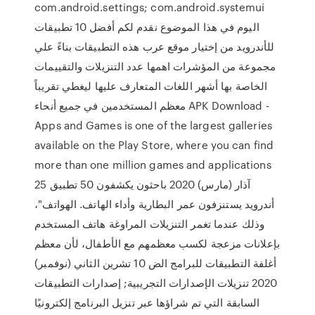
com.android.settings; com.android.systemui
اليوم في هذا الموضوع نقدم لكم أفضل 10 تطبيقات
للأندرويد من إختيار موقع عرب هذه التطبيقات بناءً علي
مجموعة من المؤشرات اهمها عدد التنزيلات والتقييمات
الخاصة بها أشهر اللغات المتعارف عليها ليغطي تقريباً
معظم المستخدمين في جميع أنحاء APK Download -
Apps and Games is one of the largest galleries
available on the Play Store, where you can find
more than one million games and applications
25 آذار (مارس) 2020 باحثون يكشفون 50 تطبيق
أندرويد يستنزفون عمر البطارية وأداء الهاتف. الهواتف"،
وذلك عندما تغمر التنزيلات المراوغة هاتف المستخدم
بإعلانات مزعجة لكسب معظمهم مع الأطفال، لأن معظم
أغلفة التطبيقات للبرامج الض 10 تشرين الثاني (نوفمبر)
2020 تنزيلات الإصدارات التجريبية; إصدارات التطبيقات
السابقة التي تم شراؤها عبر تنزيل البرنامج إلكترونيًا