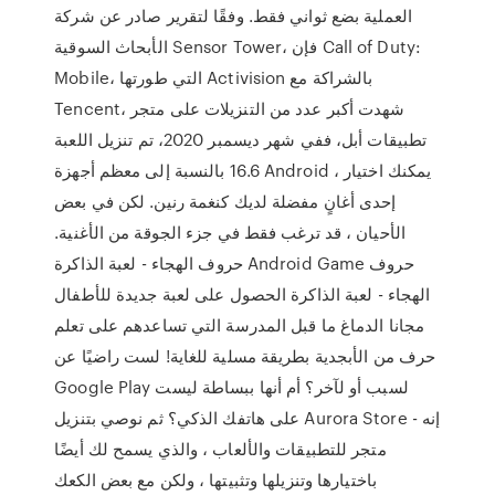
العملية بضع ثواني فقط. وفقًا لتقرير صادر عن شركة
الأبحاث السوقية Sensor Tower، فإن Call of Duty:
Mobile، التي طورتها Activision بالشراكة مع
Tencent، شهدت أكبر عدد من التنزيلات على متجر
تطبيقات أبل، ففي شهر ديسمبر 2020، تم تنزيل اللعبة
16.6 بالنسبة إلى معظم أجهزة Android ، يمكنك اختيار
إحدى أغانٍ مفضلة لديك كنغمة رنين. لكن في بعض
الأحيان ، قد ترغب فقط في جزء الجوقة من الأغنية.
حروف الهجاء - لعبة الذاكرة Android Game حروف
الهجاء - لعبة الذاكرة الحصول على لعبة جديدة للأطفال
مجانا الدماغ ما قبل المدرسة التي تساعدهم على تعلم
حرف من الأبجدية بطريقة مسلية للغاية! لست راضيًا عن
Google Play لسبب أو لآخر؟ أم أنها ببساطة ليست
على هاتفك الذكي؟ ثم نوصي بتنزيل Aurora Store - إنه
متجر للتطبيقات والألعاب ، والذي يسمح لك أيضًا
باختيارها وتنزيلها وتثبيتها ، ولكن مع بعض الكعك