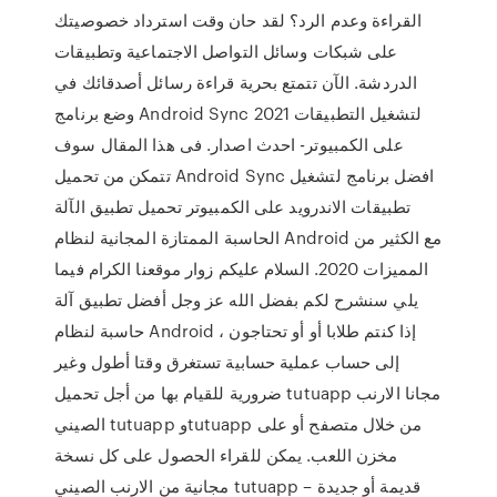
القراءة وعدم الرد؟ لقد حان وقت استرداد خصوصيتك
على شبكات وسائل التواصل الاجتماعية وتطبيقات
الدردشة. الآن تتمتع بحرية قراءة رسائل أصدقائك في
وضع برنامج Android Sync 2021 لتشغيل التطبيقات
على الكمبيوتر- احدث اصدار. فى هذا المقال سوف
تتمكن من تحميل Android Sync افضل برنامج لتشغيل
تطبيقات الاندرويد على الكمبيوتر تحميل تطبيق الآلة
الحاسبة الممتازة المجانية لنظام Android مع الكثير من
المميزات 2020. السلام عليكم زوار موقعنا الكرام فيما
يلي سنشرح لكم بفضل الله عز وجل أفضل تطبيق آلة
حاسبة لنظام Android ، إذا كنتم طلابا أو أو تحتاجون
إلى حساب عملية حسابية تستغرق وقتا أطول وغير
ضرورية للقيام بها من أجل تحميل tutuapp مجانا الارنب
الصيني tutuapp وtutuapp من خلال متصفح أو على
مخزن اللعب. يمكن للقراء الحصول على كل نسخة
مجانية من الارنب الصيني tutuapp – قديمة أو جديدة