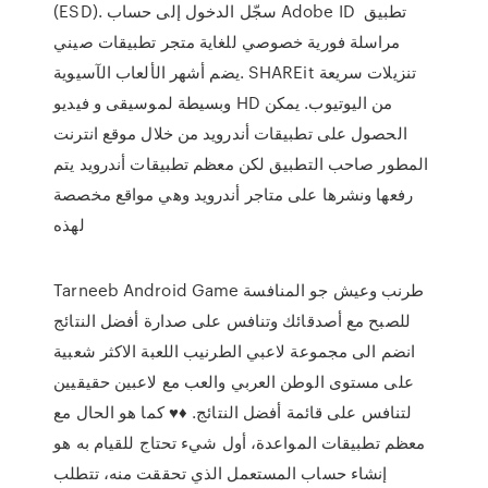
(ESD). سجّل الدخول إلى حساب Adobe ID تطبيق
مراسلة فورية خصوصي للغاية متجر تطبيقات صيني
يضم أشهر الألعاب الآسيوية. SHAREit تنزيلات سريعة
وبسيطة لموسيقى و فيديو HD من اليوتيوب. يمكن
الحصول على تطبيقات أندرويد من خلال موقع انترنت
المطور صاحب التطبيق لكن معظم تطبيقات أندرويد يتم
رفعها ونشرها على متاجر أندرويد وهي مواقع مخصصة
لهذه
Tarneeb Android Game طرنب وعيش جو المنافسة
للصبح مع أصدقائك وتنافس على صدارة أفضل النتائج
انضم الى مجموعة لاعبي الطرنيب اللعبة الاكثر شعبية
على مستوى الوطن العربي والعب مع لاعبين حقيقيين
لتنافس على قائمة أفضل النتائج. ♦️♥️ كما هو الحال مع
معظم تطبيقات المواعدة، أول شيء تحتاج للقيام به هو
إنشاء حساب المستعمل الذي تحققت منه، تتطلب