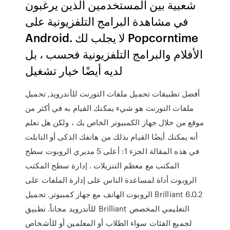
شعبية بين المستخدمين الذين يرغبون
في مشاهدة البرامج التلفزيونية على
Android. لا يجلب لك Popcorntime
الأفلام والبرامج التلفزيونية فحسب ، بل
لديه أيضًا خيار تشغيل
أفضل تطبيقات تحميل ملفات التورنت للأندرويد, تحميل
ملفات التورنت هو شيء يمكنك القيام به في أكثر من
موقع من خلال جهاز الكمبيوتر الخاص بك ، ولكن هل تعلم
أنه يمكنك أيضًا القيام بذلك من هاتفك الذكى أو التابلت
في هذه المقالة الجزء 1: أعلى 5 مديري الروبوت سطح
المكتب مع معظم التنزيلات . إدارة سطح المكتب
الروبوت أداة لمساعدة الناس على إدارة الملفات على
الروبوت الهاتف مع جهاز كمبيوتر. تحميل Brilliant 6.0.2
للأندرويد مجاناً. تطبيق Brilliant التعليمي المخصص
لجميع الفئات سواء الطلاب أو المعلمين أو للأشخاص