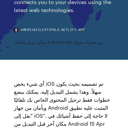
connects you to your devices using the
latest web technologies.
AMERICAFILESTCPDLG.NETLIFY.APP
لا يمكن تنزيل ملفات skyrim ess من محرك جوجل
أي شيء يخص iOS تم تصميمه بحيث يكون
سهلاً. وهذا يشمل التبديل إليه. يمكنك ببضع
خطوات فقط ترحيل المحتوى الخاص بك تلقائيًا
وبأمان من جهاز Android المثبت عليه تطبيق
"نقل إلى iOS". لا حاجة إلى حفظ أشيائك في
مكان آخر قبل التبديل من Android 15 Apr