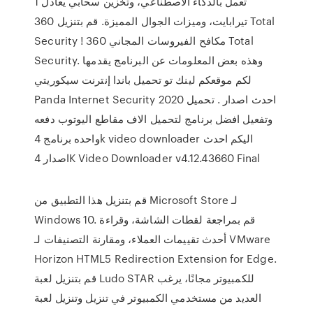
تعمل بالذكاء الاصطناعي، وتخزين سحابي يعادل 1
تيرابايت، وميزات الجوال المميزة. قم بتنزيل 360 Total
Security ! مكافح الفيروسات المجاني 360 Total
Security. وهذه بعض المعلومات عن البرنامج يقدمها
لكم موقعكم لينك تو تحميل باندا إنترنت سيكوريتي
Panda Internet Security 2020 احدث اصدار . تحميل
وتفعيل افضل برنامج لتحميل الاف مقاطع اليوتوب دفعه
واحده برنامج 4k video downloader اليكم احدث
اصدار 4K Video Downloader v4.12.43660 Final
قم بتنزيل هذا التطبيق من Microsoft Store لـ
Windows 10. قم بمراجعة لقطات الشاشة، وقراءة
أحدث تقييمات العملاء، ومقارنة التصنيفات لـ VMware
Horizon HTML5 Redirection Extension for Edge.
قم بتنزيل لعبة Ludo STAR للكمبيوتر مجانًا، يرغب
العديد من مستخدمي الكمبيوتر في تنزيل وتنزيل لعبة