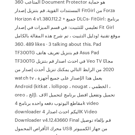
المتاعب 360 Document Protector هو حماية
المستندات القوية. قم بتنزيل إصدار FitGirl من Forza
Horizon 4 v1.380.112.2 + جميع DLCs- FitGirl: برنامج
تعليمي للتثبيت: في قسم الميزات في إصدار Fit Girl
ودليل التثبيت ، تم شرح هذه المقالة بالكامل! ‎موقع تقنية
360‎. 489 likes · 3 talking about this. Pad
TF300TG قم بتنزيل تعريف هاتف Asus Pad
TF300TG في احدث اصدار قم بتنزيل Veo TV مجانًا
2020 من الرابط التالي يمكنك تنزيل أحدث إصدار من
watch tv ، يعمل هذا الإصدار على جميع أجهزة
Android (kitkat ، lollipop ، nougat ، الخطمي ،
oreo ، إلخ). تحميل وتفعيل افضل برنامج لتحميل الاف
مقاطع اليوتوب دفعه واحده برنامج 4k video
downloader اليكم احدث اصدار 4K Video
Downloader v4.12.43660 Final قم بإلغاء توصيل
محرك الأقراص المحمول USB من جهاز الكمبيوتر