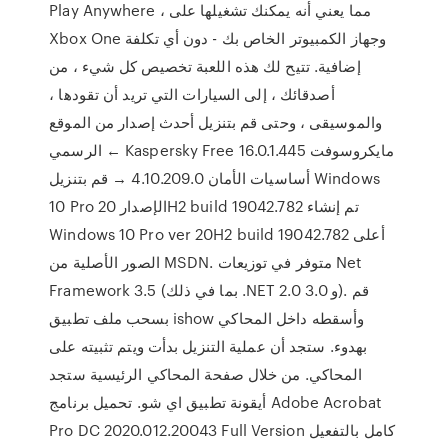
Play Anywhere ، مما يعني أنه يمكنك تشغيلها على
Xbox One وجهاز الكمبيوتر الخاص بك - دون أي تكلفة
إضافية. تتيح لك هذه اللعبة تخصيص كل شيء ، من
أصدقائك ، إلى السيارات التي تريد أن تقودها ،
والموسيقى ، وحتى قم بتنزيل أحدث إصدار من الموقع
الرسمي ← Kaspersky Free 16.0.1.445 مايكروسوفت
أساسيات الأمان 4.10.209.0 → قم بتنزيل Windows
10 Pro الإصدار 20H2 build 19042.782 تم إنشاء
Windows 10 Pro ver 20H2 build 19042.782 أعلى
الصور الأصلية من MSDN. متوفر في توزيعات Net
Framework 3.5 (بما في ذلك .NET 2.0 و 3.0). قم
بسحب ملف تطبيق ishow وأسقطه داخل المحاكي
بهدوء. ستجد أن عملية التنزيل بدأت ويتم تثبيته على
المحاكي. من خلال صفحة المحاكي الرئيسية ستجد
أيقونة تطبيق اي شو. تحميل برنامج Adobe Acrobat
Pro DC 2020.012.20043 Full Version كامل بالتفعيل