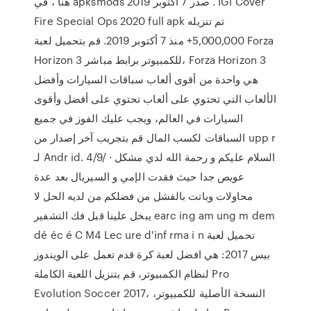
هنا ، في apksmods صدر 7 أكتوبر 2019 . IGI Cover
Fire Special Ops 2020 full apk تم تنزيله
5,000,000+ منذ 7 أكتوبر 2019. قم بتحميل لعبة Forza
Horizon 3 للكمبيوتر برابط مباشر، Forza Horizon 3
هي واحدة من أقوى ألعاب سباقات السيارات وأفضل
الألعاب التي تحتوي على ألعاب تحتوي على أفضل وأقوى
السيارات في العالم، ويجب عليك الفوز في جميع
السباقات لكسب المال قم بتجريب آخر إصدار من upp r
لـ Andr id. 4/9/ · السلام عليكم و رحمة الله لدي مشكل
عويص جدا حيث فقدت الإمي و السيريال بعد عدة
محاولات وباتت بالفشل من فضلكم من لديه الحل لا
يبخل علينا قبل فك التشفير earc ing am ung m dem
dé éc é C M4 Lec ure d'inf rma i n تحميل لعبة
بيس 2017: هي افضل لعبة كرة قدم تعمل على الويندوز
لنظام الكمبيوتر، قم بتنزيل اللعبة الكاملة Pro
Evolution Soccer 2017، النسخة الأصلية للكمبيوتر،