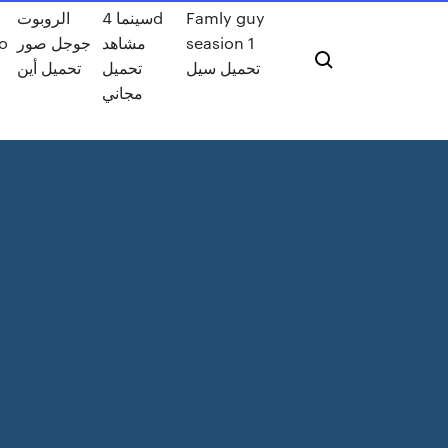
Famly guy
سينما 4d
الروبوت
seasion 1
مشاهد
جوجل صور
ro
تحميل سيل
تحميل
تحميل أين
مجاني