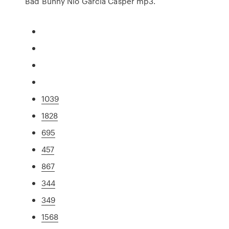
Bad Bunny Nio Garcia Casper mp3.
1039
1828
695
457
867
344
349
1568