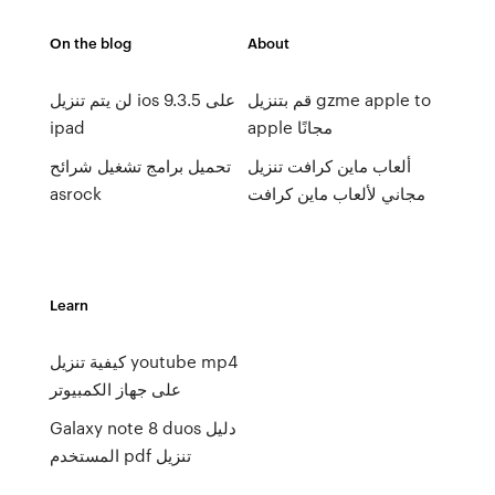
On the blog
About
قم بتنزيل gzme apple to
لن يتم تنزيل ios 9.3.5 على
ipad
apple مجانًا
ألعاب ماين كرافت تنزيل
تحميل برامج تشغيل شرائح
asrock
مجاني لألعاب ماين كرافت
Learn
كيفية تنزيل youtube mp4
على جهاز الكمبيوتر
Galaxy note 8 duos دليل
المستخدم pdf تنزيل