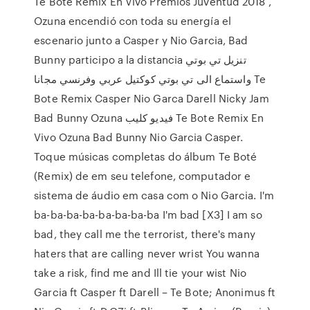
Te Bote Remix En Vivo Premios Juventud 2018 ,
Ozuna encendió con toda su energía el
escenario junto a Casper y Nio Garcia, Bad
Bunny participo a la distancia تنزيل تي بوتي
واستماع الى تي بوتي كوكتيل عربي وفرنسي مجانا Te
Bote Remix Casper Nio Garca Darell Nicky Jam
Bad Bunny Ozuna فيديو كليب Te Bote Remix En
Vivo Ozuna Bad Bunny Nio Garcia Casper.
Toque músicas completas do álbum Te Boté
(Remix) de em seu telefone, computador e
sistema de áudio em casa com o Nio Garcia. I'm
ba-ba-ba-ba-ba-ba-ba-ba I'm bad [X3] I am so
bad, they call me the terrorist, there's many
haters that are calling never wrist You wanna
take a risk, find me and Ill tie your wist Nio
Garcia ft Casper ft Darell – Te Bote; Anonimus ft