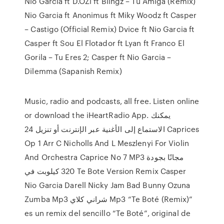
Nio Garcia ft D.OZi ft Blingz – Tu Amiga (Remix)
Nio Garcia ft Anonimus ft Miky Woodz ft Casper
– Castigo (Official Remix) Dvice ft Nio Garcia ft
Casper ft Sou El Flotador ft Lyan ft Franco El
Gorila – Tu Eres 2; Casper ft Nio Garcia –
Dilemma (Sapanish Remix)
Music, radio and podcasts, all free. Listen online
or download the iHeartRadio App. يمكنك
الاستماع إلى الأغنية عبر الإنترنت أو تنزيل 24 Caprices
Op 1 Arr C Nicholls And L Meszlenyi For Violin
And Orchestra Caprice No 7 MP3 مجانًا بجودة
320 كيلوبت في Te Bote Version Remix Casper
Nio Garcia Darell Nicky Jam Bad Bunny Ozuna
Zumba Mp3 شراني كلاي Mp3 “Te Boté (Remix)”
es un remix del sencillo “Te Boté”, original de