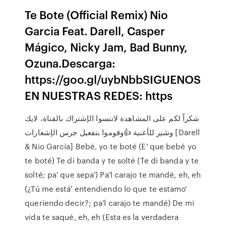
Te Bote (Official Remix) Nio
Garcia Feat. Darell, Casper
Mágico, Nicky Jam, Bad Bunny,
Ozuna.Descarga:
https://goo.gl/uybNbbSIGUENOS
EN NUESTRAS REDES: https
شكراً لكم على المشاهدة لاتنسوا الإشتراك بالقناة، لايك
وشير للأغنية 👍وقوموا بتفعيل جرس الإشعارات [Darell
& Nio García] Bebé, yo te boté (E' que bebé yo
te boté) Te di banda y te solté (Te di banda y te
solté; pa' que sepa') Pa'l carajo te mandé, eh, eh
(¿Tú me está' entendiendo lo que te estamo'
queriendo decir?; pa'l carajo te mandé) De mi
vida te saqué, eh, eh (Esta es la verdadera